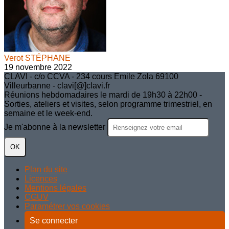
Verot STÉPHANE
19 novembre 2022
CLAVI - c/o CCVA - 234 cours Emile Zola 69100
Villeurbanne - clavi[@]clavi.fr
Réunions hebdomadaires le mardi de 19h30 à 22h00 -
Sorties, ateliers et visites, selon programme trimestriel, en
semaine et le week-end.
Je m'abonne à la newsletter
OK
Plan du site
Licences
Mentions légales
CGUV
Paramétrer vos cookies
Se connecter