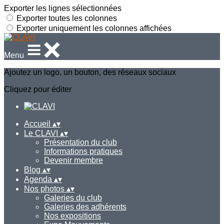
Exporter les lignes sélectionnées
Exporter toutes les colonnes
Exporter uniquement les colonnes affichées
Menu
Ajoutez un logo, un bouton, des réseaux sociaux
Cliquez pour éditer
Accueil
▴
▾
Le CLAVI
▴
▾
Présentation du club
Informations pratiques
Devenir membre
Blog
▴
▾
Agenda
▴
▾
Nos photos
▴
▾
Galeries du club
Galeries des adhérents
Nos expositions