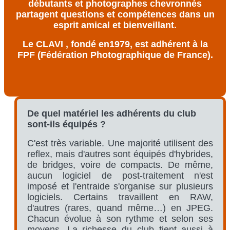
débutants et photographes chevronnés
partagent questions et compétences dans un
esprit amical et bienveillant.
Le CLAVI , fondé en1979, est adhérent à la
FPF (Fédération Photographique de France).
De quel matériel les adhérents du club
sont-ils équipés ?
C'est très variable. Une majorité utilisent des
reflex, mais d'autres sont équipés d'hybrides,
de bridges, voire de compacts. De même,
aucun logiciel de post-traitement n'est
imposé et l'entraide s'organise sur plusieurs
logiciels. Certains travaillent en RAW,
d'autres (rares, quand même…) en JPEG.
Chacun évolue à son rythme et selon ses
moyens. La richesse du club tient aussi à