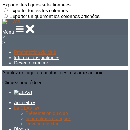
Exporter les lignes sélectionnées
Exporter toutes les colonnes
Exporter uniquement les colonnes affichées
Menu
<
>
Présentation du club
Informations pratiques
Devenir membre
Ajoutez un logo, un bouton, des réseaux sociaux
Cliquez pour éditer
Accueil
▴
▾
Le CLAVI
▴
▾
Présentation du club
Informations pratiques
Devenir membre
Blog
▴
▾