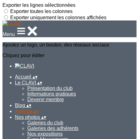
Exporter les lignes sélectionnées
Exporter toutes les colonnes
Exporter uniquement les colonnes affichées
Menu
Ajoutez un logo, un bouton, des réseaux sociaux
Cliquez pour éditer
Accueil
▴
▾
Le CLAVI
▴
▾
Présentation du club
Informations pratiques
Devenir membre
Blog
▴
▾
Agenda
▴
▾
Nos photos
▴
▾
Galeries du club
Galeries des adhérents
Nos expositions