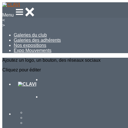
Menu
<
>
Galeries du club
Galeries des adhérents
Nos expositions
Expo Mouvements
Ajoutez un logo, un bouton, des réseaux sociaux
Cliquez pour éditer