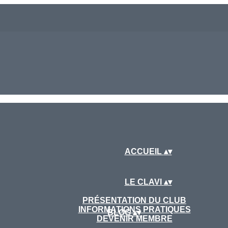
ACCUEIL
▴
▾
LE CLAVI
▴
▾
PRÉSENTATION DU CLUB
INFORMATIONS PRATIQUES
BLOG
▴
▾
DEVENIR MEMBRE