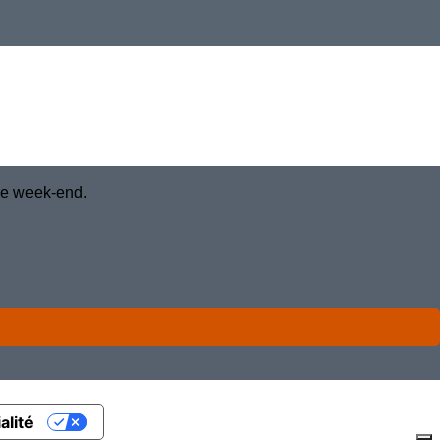
 le week-end.
alité