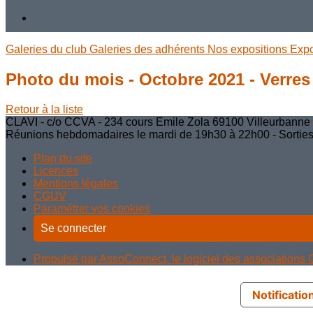
Galeries du club
Galeries des adhérents
Nos expositions
Exp
Photo du mois - Octobre 2021 - Verres
Retour à la liste
CLAVI - c/o CCVA - 234 cours Emile Zola 69100 Villeurbanne - 
Réunions hebdomadaires le mardi de 19h30 à 22h00 - Sorties, a
Plan du site
Licences
Mentions légales
CGUV
Paramétrer vos cookies
Se connecter
Propulsé par AssoConnect, le logiciel des associations C
Notification