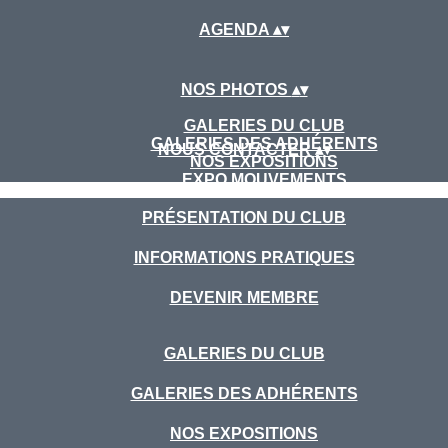
AGENDA
▴
▾
NOS PHOTOS
▴
▾
GALERIES DU CLUB
GALERIES DES ADHÉRENTS
NOUS CONTACTER
▴
▾
NOS EXPOSITIONS
EXPO MOUVEMENTS
PRÉSENTATION DU CLUB
INFORMATIONS PRATIQUES
DEVENIR MEMBRE
GALERIES DU CLUB
GALERIES DES ADHÉRENTS
NOS EXPOSITIONS