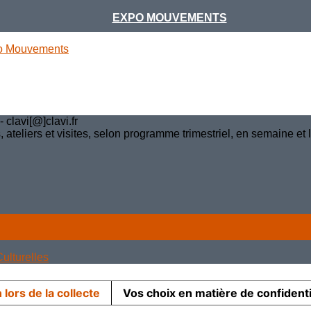
EXPO MOUVEMENTS
o Mouvements
clavi[@]clavi.fr
teliers et visites, selon programme trimestriel, en semaine et
ulturelles
 lors de la collecte
Vos choix en matière de confidenti