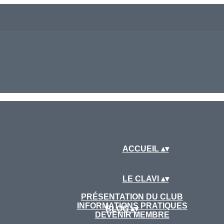
ACCUEIL
▴
▾
LE CLAVI
▴
▾
PRÉSENTATION DU CLUB
INFORMATIONS PRATIQUES
BLOG
▴
▾
DEVENIR MEMBRE