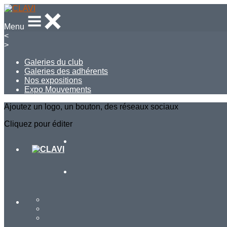
Menu
<
>
Galeries du club
Galeries des adhérents
Nos expositions
Expo Mouvements
Ajoutez un logo, un bouton, des réseaux sociaux
Cliquez pour éditer