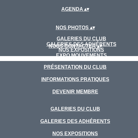
AGENDA
▴
▾
NOS PHOTOS
▴
▾
GALERIES DU CLUB
GALERIES DES ADHÉRENTS
NOUS CONTACTER
▴
▾
NOS EXPOSITIONS
EXPO MOUVEMENTS
PRÉSENTATION DU CLUB
INFORMATIONS PRATIQUES
DEVENIR MEMBRE
GALERIES DU CLUB
GALERIES DES ADHÉRENTS
NOS EXPOSITIONS