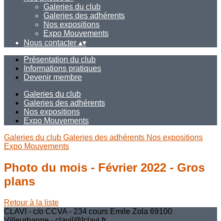
Galeries du club
Galeries des adhérents
Nos expositions
Expo Mouvements
Nous contacter
▴
▾
Présentation du club
Informations pratiques
Devenir membre
Galeries du club
Galeries des adhérents
Nos expositions
Expo Mouvements
Galeries du club
Galeries des adhérents
Nos expositions
Expo Mouvements
Photo du mois - Février 2022 - Gros
plans
Retour à la liste
CLAVI - c/o CCVA - 234 cours Emile Zola 69100
Villeurbanne - clavi[@]clavi.fr