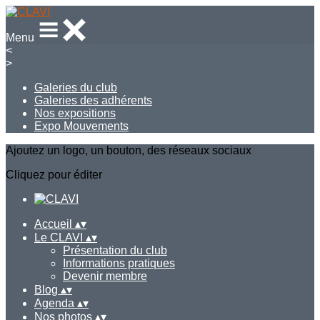
Menu
<
>
Galeries du club
Galeries des adhérents
Nos expositions
Expo Mouvements
Ajoutez un logo, un bouton, des réseaux sociaux
Cliquez pour éditer
Accueil
▴
▾
Le CLAVI
▴
▾
Présentation du club
Informations pratiques
Devenir membre
Blog
▴
▾
Agenda
▴
▾
Nos photos
▴
▾