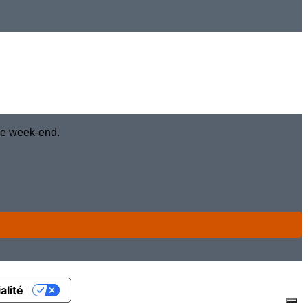
 le week-end.
alité