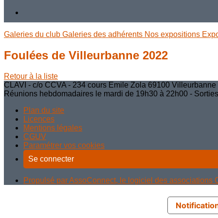
Galeries du club
Galeries des adhérents
Nos expositions
Exp
Foulées de Villeurbanne 2022
Retour à la liste
CLAVI - c/o CCVA - 234 cours Emile Zola 69100 Villeurbanne - 
Réunions hebdomadaires le mardi de 19h30 à 22h00 - Sorties, a
Plan du site
Licences
Mentions légales
CGUV
Paramétrer vos cookies
Se connecter
Propulsé par AssoConnect, le logiciel des associations C
Notification