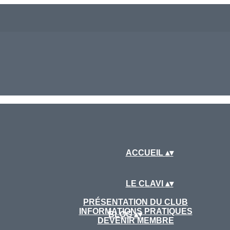
ACCUEIL
▴
▾
LE CLAVI
▴
▾
PRÉSENTATION DU CLUB
INFORMATIONS PRATIQUES
BLOG
▴
▾
DEVENIR MEMBRE