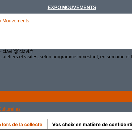
EXPO MOUVEMENTS
o Mouvements
clavi[@]clavi.fr
teliers et visites, selon programme trimestriel, en semaine et
ulturelles
 lors de la collecte
Vos choix en matière de confidenti