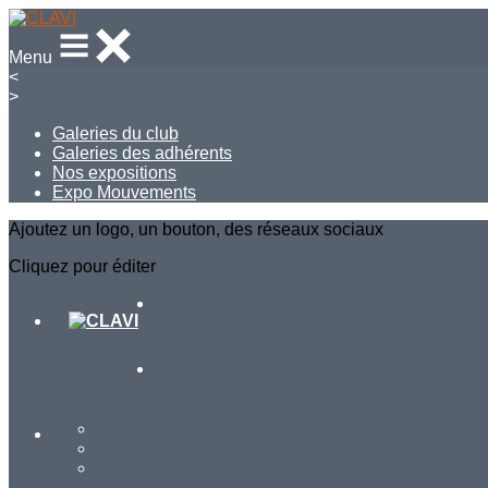
Menu
<
>
Galeries du club
Galeries des adhérents
Nos expositions
Expo Mouvements
Ajoutez un logo, un bouton, des réseaux sociaux
Cliquez pour éditer