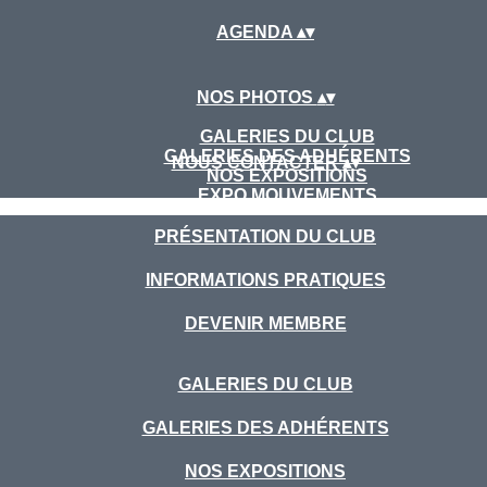
AGENDA
▴
▾
NOS PHOTOS
▴
▾
GALERIES DU CLUB
GALERIES DES ADHÉRENTS
NOUS CONTACTER
▴
▾
NOS EXPOSITIONS
EXPO MOUVEMENTS
PRÉSENTATION DU CLUB
INFORMATIONS PRATIQUES
DEVENIR MEMBRE
GALERIES DU CLUB
GALERIES DES ADHÉRENTS
NOS EXPOSITIONS