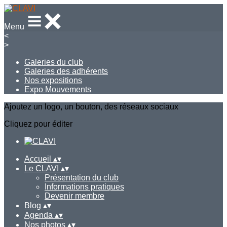
Menu
<
>
Galeries du club
Galeries des adhérents
Nos expositions
Expo Mouvements
Ajoutez un logo, un bouton, des réseaux sociaux
Cliquez pour éditer
Accueil
▴
▾
Le CLAVI
▴
▾
Présentation du club
Informations pratiques
Devenir membre
Blog
▴
▾
Agenda
▴
▾
Nos photos
▴
▾