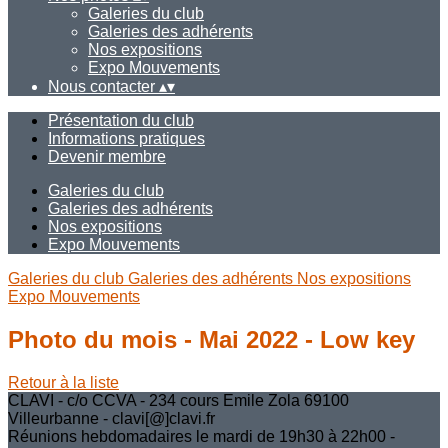
Galeries du club
Galeries des adhérents
Nos expositions
Expo Mouvements
Nous contacter
▴
▾
Présentation du club
Informations pratiques
Devenir membre
Galeries du club
Galeries des adhérents
Nos expositions
Expo Mouvements
Galeries du club
Galeries des adhérents
Nos expositions
Expo Mouvements
Photo du mois - Mai 2022 - Low key
Retour à la liste
CLAVI - c/o CCVA - 234 cours Emile Zola 69100
Villeurbanne - clavi[@]clavi.fr
Réunions hebdomadaires le mardi de 19h30 à 22h00 -