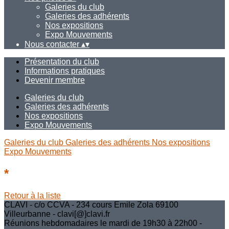
Galeries du club
Galeries des adhérents
Nos expositions
Expo Mouvements
Nous contacter
▴
▾
Présentation du club
Informations pratiques
Devenir membre
Galeries du club
Galeries des adhérents
Nos expositions
Expo Mouvements
Galeries du club
Galeries des adhérents
Nos expositions
Expo Mouvements
*
Retour à la liste
CLAVI - c/o CCVA - 234 cours Emile Zola 69100
Villeurbanne - clavi[@]clavi.fr
Réunions hebdomadaires le mardi de 19h30 à 22h00 -