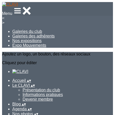
Menu
<
>
Galeries du club
Galeries des adhérents
Nos expositions
Expo Mouvements
Ajoutez un logo, un bouton, des réseaux sociaux
Cliquez pour éditer
Accueil
▴
▾
Le CLAVI
▴
▾
Présentation du club
Informations pratiques
Devenir membre
Blog
▴
▾
Agenda
▴
▾
Nos photos
▴
▾