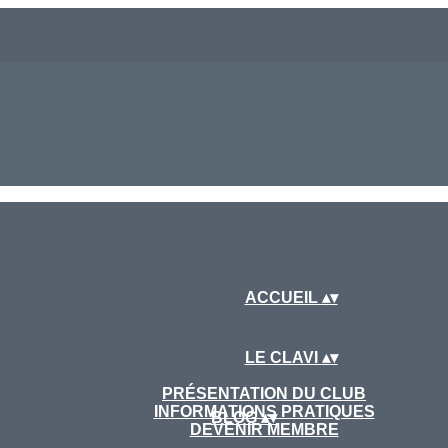
ACCUEIL
▴
▾
LE CLAVI
▴
▾
PRÉSENTATION DU CLUB
INFORMATIONS PRATIQUES
BLOG
▴
▾
DEVENIR MEMBRE