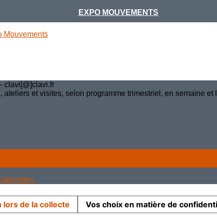
EXPO MOUVEMENTS
o Mouvements
clavi[@]clavi.fr
teliers et visites, selon programme trimestriel, en semaine et
ulturelles
 lors de la collecte
Vos choix en matière de confidenti