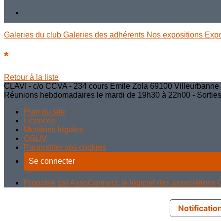
Galeries du club
Galeries des adhérents
Nos expositions
Exp
*
Retour à la liste
CLAVI - c/o CCVA - 234 cours Emile Zola 69100 Villeurbanne - 
Réunions hebdomadaires le mardi de 19h30 à 22h00 - Sorties, a
Plan du site
Licences
Mentions légales
CGUV
Paramétrer vos cookies
Se connecter
Propulsé par AssoConnect, le logiciel des associations C
Notification