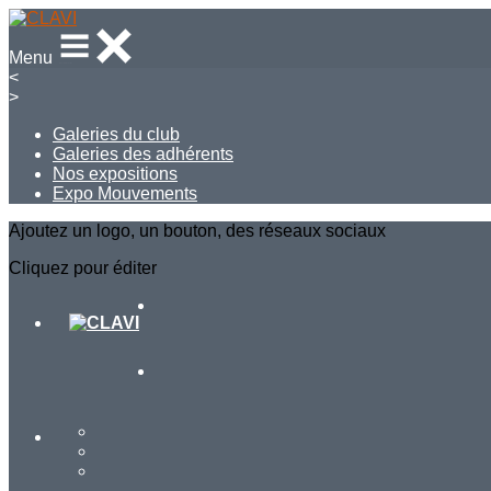
Menu
<
>
Galeries du club
Galeries des adhérents
Nos expositions
Expo Mouvements
Ajoutez un logo, un bouton, des réseaux sociaux
Cliquez pour éditer