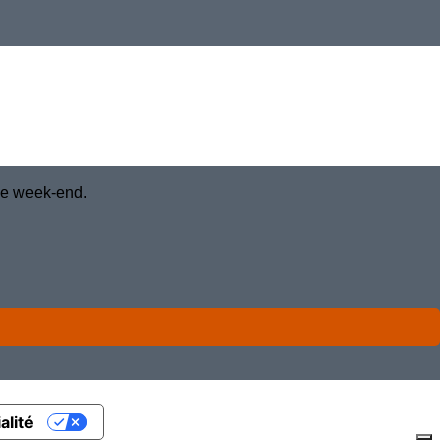
 le week-end.
alité