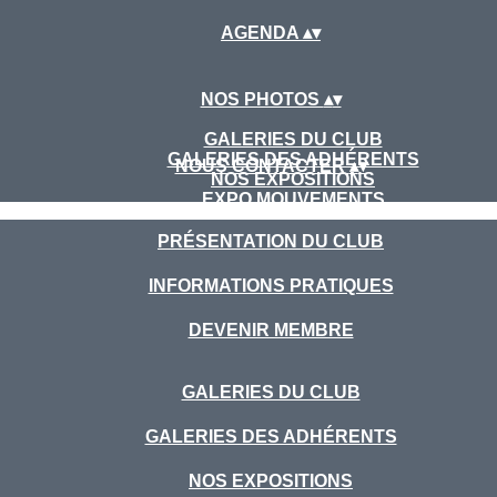
AGENDA
▴
▾
NOS PHOTOS
▴
▾
GALERIES DU CLUB
GALERIES DES ADHÉRENTS
NOUS CONTACTER
▴
▾
NOS EXPOSITIONS
EXPO MOUVEMENTS
PRÉSENTATION DU CLUB
INFORMATIONS PRATIQUES
DEVENIR MEMBRE
GALERIES DU CLUB
GALERIES DES ADHÉRENTS
NOS EXPOSITIONS