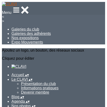
Menu
<
>
Galeries du club
Galeries des adhérents
Nos expositions
Expo Mouvements
Ajoutez un logo, un bouton, des réseaux sociaux
Cliquez pour éditer
Accueil
▴
▾
Le CLAVI
▴
▾
Présentation du club
Informations pratiques
Devenir membre
Blog
▴
▾
Agenda
▴
▾
Nos photos
▴
▾