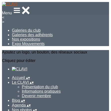
Menu
<
>
Galeries du club
Galeries des adhérents
Nos expositions
Expo Mouvements
Ajoutez un logo, un bouton, des réseaux sociaux
Cliquez pour éditer
Accueil
▴
▾
Le CLAVI
▴
▾
Présentation du club
Informations pratiques
Devenir membre
Blog
▴
▾
Agenda
▴
▾
Nos photos
▴
▾