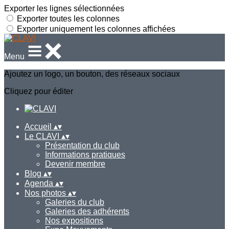
Exporter les lignes sélectionnées
Exporter toutes les colonnes
Exporter uniquement les colonnes affichées
Menu
Ajoutez un logo, un bouton, des réseaux sociaux
Cliquez pour éditer
Accueil
▴
▾
Le CLAVI
▴
▾
Présentation du club
Informations pratiques
Devenir membre
Blog
▴
▾
Agenda
▴
▾
Nos photos
▴
▾
Galeries du club
Galeries des adhérents
Nos expositions