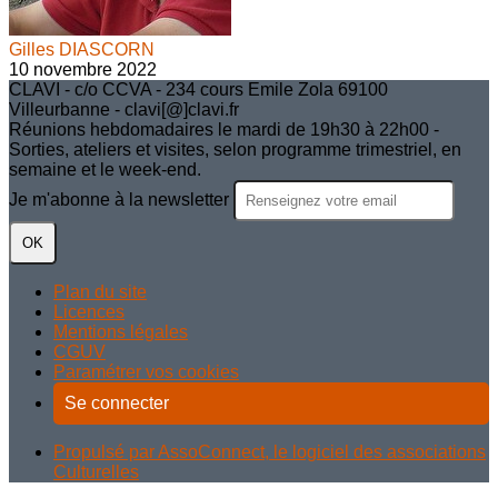
Gilles DIASCORN
10 novembre 2022
CLAVI - c/o CCVA - 234 cours Emile Zola 69100
Villeurbanne - clavi[@]clavi.fr
Réunions hebdomadaires le mardi de 19h30 à 22h00 -
Sorties, ateliers et visites, selon programme trimestriel, en
semaine et le week-end.
Je m'abonne à la newsletter
OK
Plan du site
Licences
Mentions légales
CGUV
Paramétrer vos cookies
Se connecter
Propulsé par AssoConnect, le logiciel des associations
Culturelles