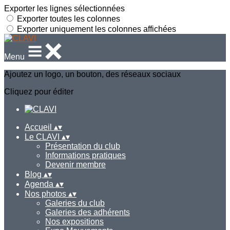
Exporter les lignes sélectionnées
Exporter toutes les colonnes
Exporter uniquement les colonnes affichées
Menu
Ajoutez un logo, un bouton, des réseaux sociaux
Cliquez pour éditer
Accueil
▴
▾
Le CLAVI
▴
▾
Présentation du club
Informations pratiques
Devenir membre
Blog
▴
▾
Agenda
▴
▾
Nos photos
▴
▾
Galeries du club
Galeries des adhérents
Nos expositions