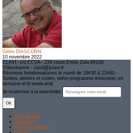
Gilles DIASCORN
10 novembre 2022
CLAVI - c/o CCVA - 234 cours Emile Zola 69100
Villeurbanne - clavi[@]clavi.fr
Réunions hebdomadaires le mardi de 19h30 à 22h00 -
Sorties, ateliers et visites, selon programme trimestriel, en
semaine et le week-end.
Je m'abonne à la newsletter
OK
Plan du site
Licences
Mentions légales
CGUV