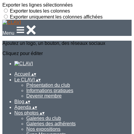
Exporter les lignes sélectionnées
Exporter toutes les colonnes
Exporter uniquement les colonnes affichées
Menu
Ajoutez un logo, un bouton, des réseaux sociaux
Cliquez pour éditer
Accueil
▴
▾
Le CLAVI
▴
▾
Présentation du club
Informations pratiques
Devenir membre
Blog
▴
▾
Agenda
▴
▾
Nos photos
▴
▾
Galeries du club
Galeries des adhérents
Nos expositions