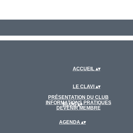
ACCUEIL
▴
▾
LE CLAVI
▴
▾
PRÉSENTATION DU CLUB
INFORMATIONS PRATIQUES
BLOG
▴
▾
DEVENIR MEMBRE
AGENDA
▴
▾