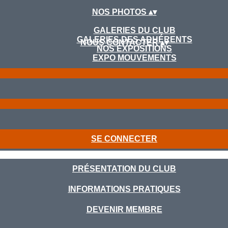
NOS PHOTOS
▴
▾
GALERIES DU CLUB
GALERIES DES ADHÉRENTS
NOUS CONTACTER
▴
▾
NOS EXPOSITIONS
EXPO MOUVEMENTS
SE CONNECTER
PRÉSENTATION DU CLUB
INFORMATIONS PRATIQUES
DEVENIR MEMBRE