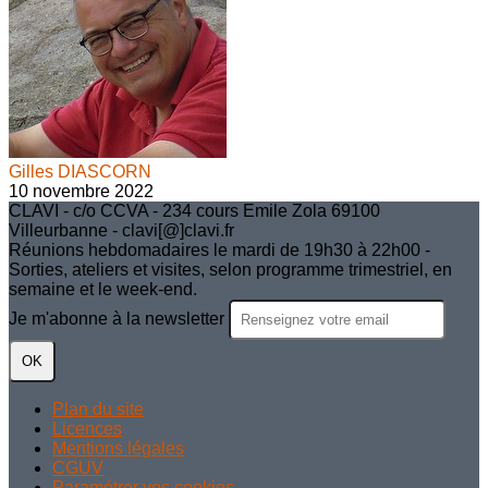
Gilles DIASCORN
10 novembre 2022
CLAVI - c/o CCVA - 234 cours Emile Zola 69100
Villeurbanne - clavi[@]clavi.fr
Réunions hebdomadaires le mardi de 19h30 à 22h00 -
Sorties, ateliers et visites, selon programme trimestriel, en
semaine et le week-end.
Je m'abonne à la newsletter
OK
Plan du site
Licences
Mentions légales
CGUV
Paramétrer vos cookies