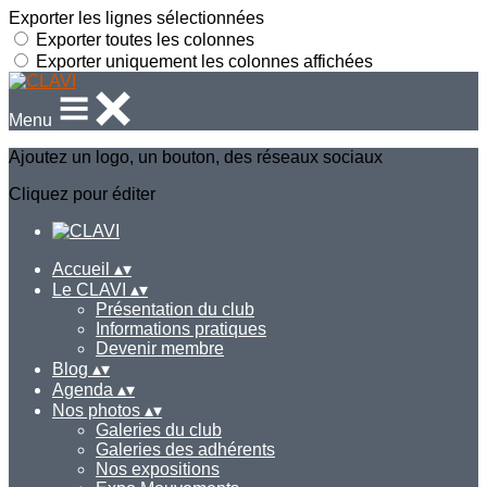
Exporter les lignes sélectionnées
Exporter toutes les colonnes
Exporter uniquement les colonnes affichées
Menu
Ajoutez un logo, un bouton, des réseaux sociaux
Cliquez pour éditer
Accueil
▴
▾
Le CLAVI
▴
▾
Présentation du club
Informations pratiques
Devenir membre
Blog
▴
▾
Agenda
▴
▾
Nos photos
▴
▾
Galeries du club
Galeries des adhérents
Nos expositions