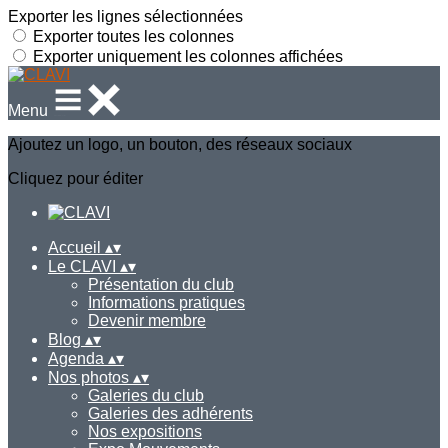
Exporter les lignes sélectionnées
Exporter toutes les colonnes
Exporter uniquement les colonnes affichées
Menu
Ajoutez un logo, un bouton, des réseaux sociaux
Cliquez pour éditer
Accueil
▴
▾
Le CLAVI
▴
▾
Présentation du club
Informations pratiques
Devenir membre
Blog
▴
▾
Agenda
▴
▾
Nos photos
▴
▾
Galeries du club
Galeries des adhérents
Nos expositions