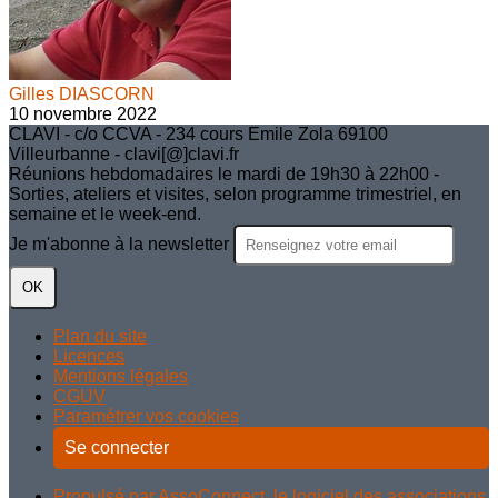
Gilles DIASCORN
10 novembre 2022
CLAVI - c/o CCVA - 234 cours Emile Zola 69100
Villeurbanne - clavi[@]clavi.fr
Réunions hebdomadaires le mardi de 19h30 à 22h00 -
Sorties, ateliers et visites, selon programme trimestriel, en
semaine et le week-end.
Je m'abonne à la newsletter
OK
Plan du site
Licences
Mentions légales
CGUV
Paramétrer vos cookies
Se connecter
Propulsé par AssoConnect, le logiciel des associations