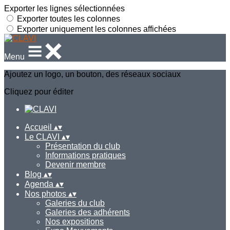
Exporter les lignes sélectionnées
Exporter toutes les colonnes
Exporter uniquement les colonnes affichées
Menu
Ajoutez un logo, un bouton, des réseaux sociaux
Cliquez pour éditer
Accueil
▴
▾
Le CLAVI
▴
▾
Présentation du club
Informations pratiques
Devenir membre
Blog
▴
▾
Agenda
▴
▾
Nos photos
▴
▾
Galeries du club
Galeries des adhérents
Nos expositions