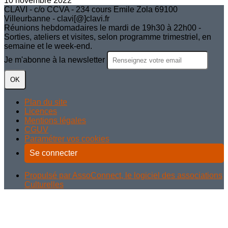
10 novembre 2022
CLAVI - c/o CCVA - 234 cours Emile Zola 69100
Villeurbanne - clavi[@]clavi.fr
Réunions hebdomadaires le mardi de 19h30 à 22h00 -
Sorties, ateliers et visites, selon programme trimestriel, en
semaine et le week-end.
Je m'abonne à la newsletter
OK
Plan du site
Licences
Mentions légales
CGUV
Paramétrer vos cookies
Se connecter
Propulsé par AssoConnect, le logiciel des associations
Culturelles